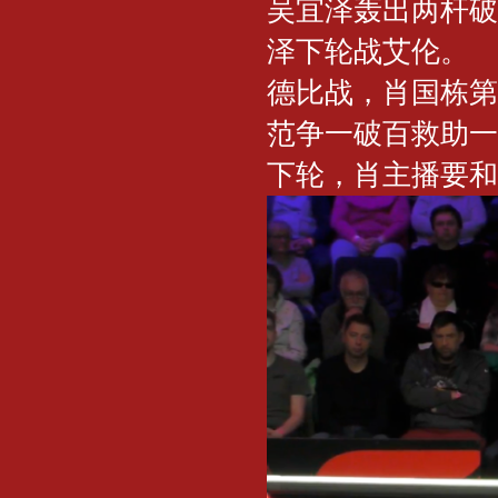
吴宜泽轰出两杆破
泽下轮战艾伦。
德比战，肖国栋第2
范争一破百救助一
下轮，肖主播要和