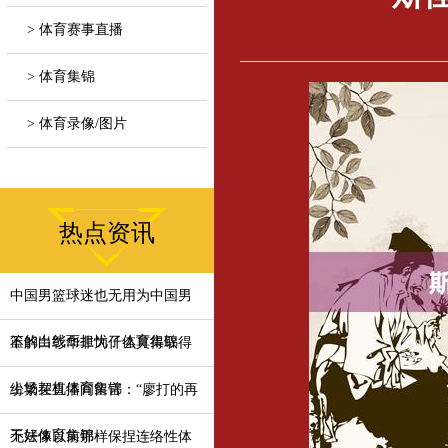
> 体育赛事直播
> 体育集锦
> 体育录像/图片
热点资讯
中国男篮球迷也无用为中国男
篮的出线而担忧了体育集锦
不解白彰华非为什么莫得取得
上场契机体育集锦
纷繁在直播间留言：“廖打的再
不好体育集锦
无法像以前那样保捏连络性体