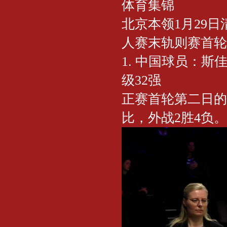
体育集锦
北京本领1月29日
人赛末轨则赛首轮
1. 中国球员：
级32强
正赛首轮第二日的
比，外战2胜4负。