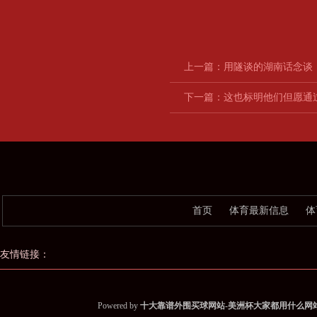
上一篇：
用隧谈的湖南话念谈
下一篇：
这也标明他们但愿通
首页
体育最新信息
体
友情链接：
Powered by
十大靠谱外围买球网站-美洲杯大家都用什么网站