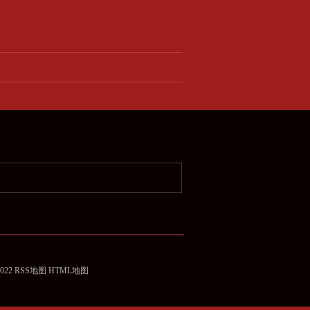
2022
RSS地图
HTML地图