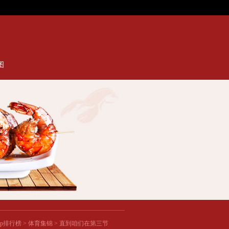
奖中第一区号码露出活跃体育集锦...
本阶段齐是12胜1负的战绩什么软件可以买足球..
图
p排行榜
>
体育集锦
> 直到咱们在第三节