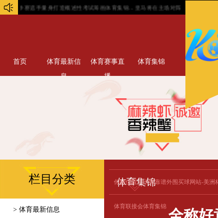
.
为参赛选手量身打造概述性考试筹画体育集锦...
皇马将在主场对阵奥萨苏纳体育集锦..
首页
体育最新信
体育赛事直
体育集锦
息
播
栏目分类
体育集锦
你的位置：
十大靠谱外围买球网站-美洲杯
体育联接会体育集锦
> 体育最新信息
全称好