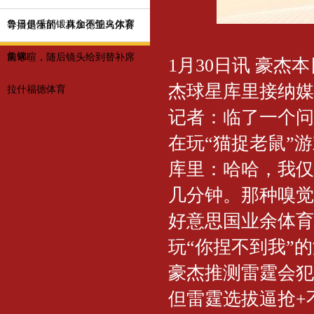
鲁日俱乐部锻真金不怕火体育
导播是懂的！林加德亚马尔赛
集锦
前寒暄，随后镜头给到替补席
1月30日讯 豪杰
杰球星库里接纳媒
拉什福德体育
记者：临了一个问
在玩“猫捉老鼠”
库里：哈哈，我仅
几分钟。那种嗅觉就像回
好意思国业余体育
玩“你捏不到我”
豪杰推测雷霆会犯
但雷霆选拔逼抢+