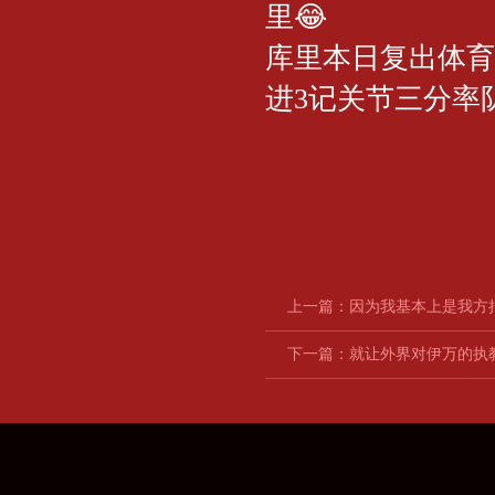
里😂
库里本日复出体育集
进3记关节三分率
上一篇：
因为我基本上是我方
下一篇：
就让外界对伊万的执