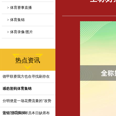
> 体育赛事直播
> 体育集锦
> 体育录像/图片
热点资讯
德甲联赛我方也在寻找刷存在
感的契机体育集锦
谁念念到体育集锦
分明便是一场花费流量的“攻势
营销”体育集锦
这位厄瓜多尔球员本日缺席布