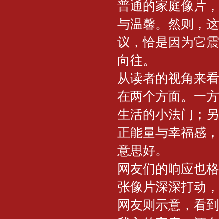
普通的家庭像片，
与温馨。然则，这
议，恰是因为它震
向往。
从读者的视角来看
在两个方面。一方
生活的小法门；另
正能量与幸福感，
意思好。
网友们的响应也格
张像片深深打动，
网友则示意，看到