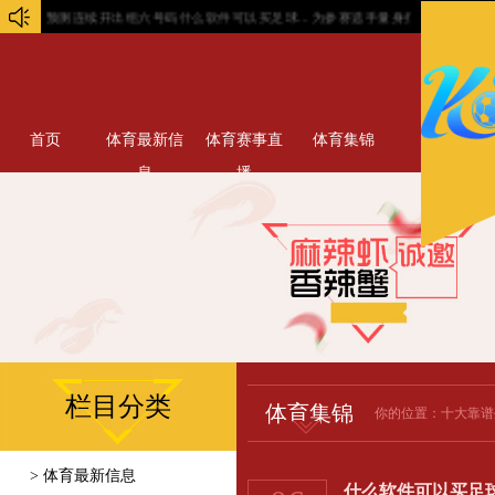
本期预测连续开出组六号码什么软件可以买足球...
为参赛选手量身打造概述性考试筹画体
首页
体育最新信
体育赛事直
体育集锦
息
播
栏目分类
体育集锦
你的位置：
十大靠谱
> 体育最新信息
什么软件可以买足