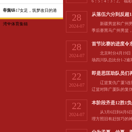
6：5：4：3：2。 福
11141721232731
育集锦
中国U-17女足，筑梦改日的港
从落伍六分到反超1
28
分析 最近5周星期一第
对较少，其中开出次数最
新疆男篮和广州男篮
湾🌹体育集锦
2024-07
季后赛黑马广州男篮，
没法比，篮板球被完
首节比赛的进度令
28
他东谈主都不在景象
迫，被广州队压着打
北京时分4月19日，
2024-07
涨，从落伍六分到反超1
场四川队总比分1-2
川队凭借着首节26-
即是思匡助队员们
22
内蒙古队之间演出，
队在内蒙古的主场演出
辽篮复仇广厦5连胜！
2024-07
场，在坎贝奇禁赛的..
辽篮对阵广厦队的复
帆风顺，但是赢了即
本阶段齐是12胜1
22
还存在半决赛两队再
赢广厦队的决心。 【数
从3月6日到4月6日
2024-07
李晓旭5分11篮板，弗..
理方照旧有赶技巧的
天打外，最多的时候一