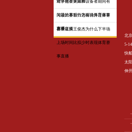
债体育赛事直播
对于他在太阳和设备者期间有
问题的幕后行为据说体育赛事
阅读比赛智力还有待升迁体育
直播
赛事直播
赛后证实王俊杰为什么下半场
北京
上场时间比拟少时表现体育赛
5-
快
事直播
太
伸开