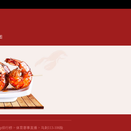
买足球...
美洲杯买球正规官网巴黎奥运会女排1/4决赛体育赛事直播...
当120急救东
图
p排行榜
>
体育赛事直播
> 马刺113-106险