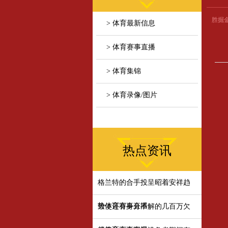
胜掘
> 体育最新信息
> 体育赛事直播
> 体育集锦
> 体育录像/图片
热点资讯
格兰特的合手投呈昭着安祥趋
势体育赛事直播
致使还有身分不解的几百万欠