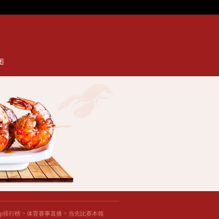
足球...
美洲杯买球正规官网巴黎奥运会女排1/4决赛体育赛事直播...
当120急救东说
图
p排行榜
>
体育赛事直播
> 当先比赛本领