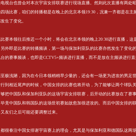
央电视台也曾会对本次宇宙女排联赛进行现场直播。然则此次直播有两处
的四场比赛，咱们的转播都是在晚上的北京本领19:30，况兼一齐都是在
都发生了变化。
先比赛本领往后推迟一个小时，将会在北京本领的晚上20:30进行直播，
。另外即是比赛的转播频谈，第一场与保加利亚队的比赛亦然发生了变化
视台的赛事频谈，也即是CCTV5+频谈进行直播，而不是放在主频谈进行
因至极浅陋，因为在今日本领稍稍早少量的，还会有一场更为进攻的男足
进行到相近尾声的时候，中国女排的比赛也将开动，为了能够让两个球队
可够把中国队和保加利亚队的这场宇宙女排联赛，后开动的比赛放在了赛
，毕竟中国队和韩国队的这场世初赛如故愈加很进攻的。而后中国女排的
一又友们之后可能还要调整过来。
人都很眷注中国女排谢宇宙赛上的理会，尤其是与保加利亚和德国队这两