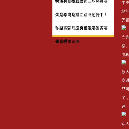
直播
快体育赛事直播
徐杰身高挨刀最近三场热身赛
中
站
体育赛事直播
又是希门尼斯左路膺惩传中！
齐
珀斯光荣后卫突围不远体育赛
英超不到一个月后就要回首了
当
事直播
体育赛事直播
察
电
原
赛
只
了
迷
众