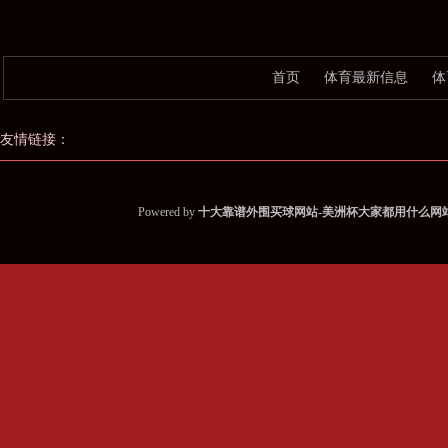
首页
体育最新信息
体
友情链接：
Powered by
十大靠谱外围买球网站-美洲杯大家都用什么网站