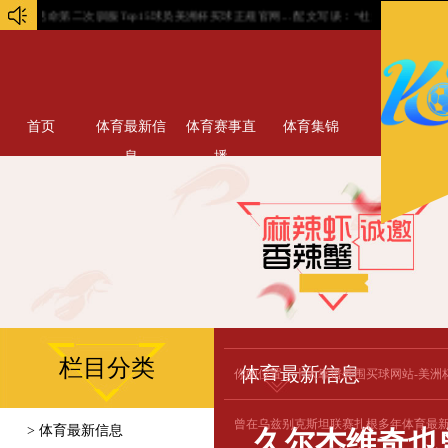
事活命第二次驯服Top15球员美洲杯买球正规官网...
配文写谈：“杜兰特被送到太阳的那
首页
体育最新信
体育赛事直
体育集锦
息
播
栏目分类
体育最新信息
你的位置：
十大靠谱外围买球网站-美洲杯
曾在乌兹别克斯坦联赛扎根多年体育最
> 体育最新信息
久尔杰维奇也