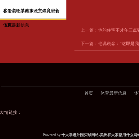
水平高于其他东谈主体育最新
谷爱凌吃了不少北京好意思食
信息
体育最新信息
上一篇：
他的住宅不才午三点
下一篇：
他说说念：“这即是
首页
体育最新信息
体
友情链接：
Powered by
十大靠谱外围买球网站-美洲杯大家都用什么网站